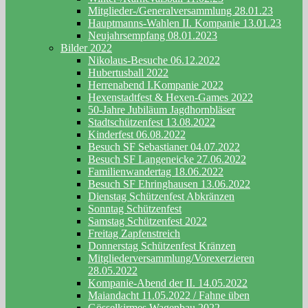
Mitglieder-/Generalversammlung 28.01.23
Hauptmanns-Wahlen II. Kompanie 13.01.23
Neujahrsempfang 08.01.2023
Bilder 2022
Nikolaus-Besuche 06.12.2022
Hubertusball 2022
Herrenabend I.Kompanie 2022
Hexenstadtfest & Hexen-Games 2022
50-Jahre Jubiläum Jagdhornbläser
Stadtschützenfest 13.08.2022
Kinderfest 06.08.2022
Besuch SF Sebastianer 04.07.2022
Besuch SF Langeneicke 27.06.2022
Familienwandertag 18.06.2022
Besuch SF Ehringhausen 13.06.2022
Dienstag Schützenfest Abkränzen
Sonntag Schützenfest
Samstag Schützenfest 2022
Freitag Zapfenstreich
Donnerstag Schützenfest Kränzen
Mitgliederversammlung/Vorexerzieren
28.05.2022
Kompanie-Abend der II. 14.05.2022
Maiandacht 11.05.2022 / Fahne üben
Gösselkirmes Wagenbau 2022