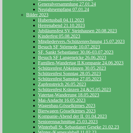
Generalversammlung 27.01.24
Neujahrsempfang 07.01.24
Bilder 2023
Hubertusball 04.11.2023
Herrenabend 21.10.2023
Jubiläumsfest SV Steinhausen 20.08.2023
Kinderfest 05.08.2023
Mitgliedervers./Schützenrechnung 15.07.2023
Besuch SF Störmede 10.07.2023
SF. Sankt Sebastianer 30.06-03.07.2023
Besuch SF Langeneicke 26.06.2023
Familien-Wandertag II.Kompanie 24.06.2023
Schützenfest Abkränzen 30.05.2023
Schützenfest Sonntag 28.05.2023
Schützenfest Samstag 27.05.2023
Zapfenstreich 26.05.2023
Schützenfest Kränzen 24.&25.05.2023
Vatertag-Wanderung 18.05.2023
Mai-Andacht 16.05.2023
Wagenbau-Gösselkirmes 2023
Bierwagen Gösselkirmes 2023
Kompanie-Abend der II. 01.04.2023
Seniorennachmittag 25.03.2023
Winterball St. Sebastianer Geseke 21.02.23
Winter-/Karnevalsball 11.02.23