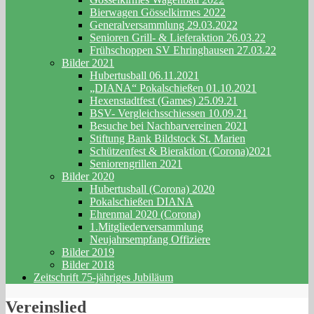
Bierwagen Gösselkirmes 2022
Generalversammlung 29.03.2022
Senioren Grill- & Lieferaktion 26.03.22
Frühschoppen SV Ehringhausen 27.03.22
Bilder 2021
Hubertusball 06.11.2021
„DIANA“ Pokalschießen 01.10.2021
Hexenstadtfest (Games) 25.09.21
BSV- Vergleichsschiessen 10.09.21
Besuche bei Nachbarvereinen 2021
Stiftung Bank Bildstock St. Marien
Schützenfest & Bieraktion (Corona)2021
Seniorengrillen 2021
Bilder 2020
Hubertusball (Corona) 2020
Pokalschießen DIANA
Ehrenmal 2020 (Corona)
1.Mitgliederversammlung
Neujahrsempfang Offiziere
Bilder 2019
Bilder 2018
Zeitschrift 75-jähriges Jubiläum
Vereinslied