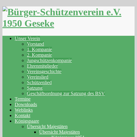
Skip
to
content
Unser Verein
Vorstand
1. Kompanie
2. Kompanie
Jungschützenkompanie
Ehrenmitglieder
Vereinsgeschichte
Vereinslied
Schützenlied
Satzung
Geschäftsordnung zur Satzung des BSV
Termine
Downloads
Weblinks
Kontakt
Königspaare
Übersicht Majestäten
Übersicht Majestäten