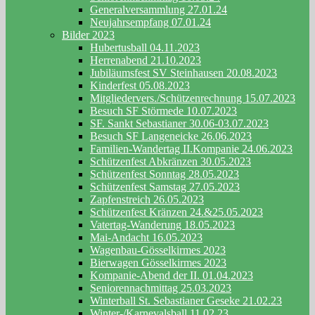
Generalversammlung 27.01.24
Neujahrsempfang 07.01.24
Bilder 2023
Hubertusball 04.11.2023
Herrenabend 21.10.2023
Jubiläumsfest SV Steinhausen 20.08.2023
Kinderfest 05.08.2023
Mitgliedervers./Schützenrechnung 15.07.2023
Besuch SF Störmede 10.07.2023
SF. Sankt Sebastianer 30.06-03.07.2023
Besuch SF Langeneicke 26.06.2023
Familien-Wandertag II.Kompanie 24.06.2023
Schützenfest Abkränzen 30.05.2023
Schützenfest Sonntag 28.05.2023
Schützenfest Samstag 27.05.2023
Zapfenstreich 26.05.2023
Schützenfest Kränzen 24.&25.05.2023
Vatertag-Wanderung 18.05.2023
Mai-Andacht 16.05.2023
Wagenbau-Gösselkirmes 2023
Bierwagen Gösselkirmes 2023
Kompanie-Abend der II. 01.04.2023
Seniorennachmittag 25.03.2023
Winterball St. Sebastianer Geseke 21.02.23
Winter-/Karnevalsball 11.02.23