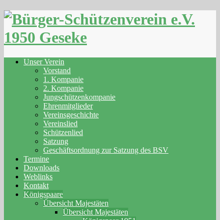
Skip
to
content
Unser Verein
Vorstand
1. Kompanie
2. Kompanie
Jungschützenkompanie
Ehrenmitglieder
Vereinsgeschichte
Vereinslied
Schützenlied
Satzung
Geschäftsordnung zur Satzung des BSV
Termine
Downloads
Weblinks
Kontakt
Königspaare
Übersicht Majestäten
Übersicht Majestäten