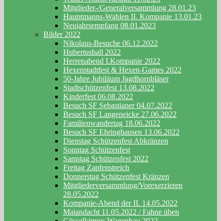
Mitglieder-/Generalversammlung 28.01.23
Hauptmanns-Wahlen II. Kompanie 13.01.23
Neujahrsempfang 08.01.2023
Bilder 2022
Nikolaus-Besuche 06.12.2022
Hubertusball 2022
Herrenabend I.Kompanie 2022
Hexenstadtfest & Hexen-Games 2022
50-Jahre Jubiläum Jagdhornbläser
Stadtschützenfest 13.08.2022
Kinderfest 06.08.2022
Besuch SF Sebastianer 04.07.2022
Besuch SF Langeneicke 27.06.2022
Familienwandertag 18.06.2022
Besuch SF Ehringhausen 13.06.2022
Dienstag Schützenfest Abkränzen
Sonntag Schützenfest
Samstag Schützenfest 2022
Freitag Zapfenstreich
Donnerstag Schützenfest Kränzen
Mitgliederversammlung/Vorexerzieren
28.05.2022
Kompanie-Abend der II. 14.05.2022
Maiandacht 11.05.2022 / Fahne üben
Gösselkirmes Wagenbau 2022