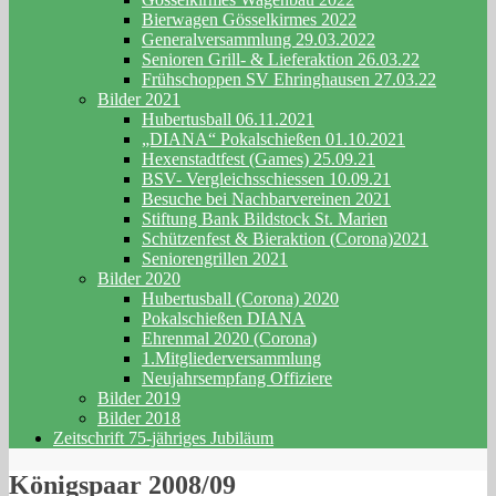
Bierwagen Gösselkirmes 2022
Generalversammlung 29.03.2022
Senioren Grill- & Lieferaktion 26.03.22
Frühschoppen SV Ehringhausen 27.03.22
Bilder 2021
Hubertusball 06.11.2021
„DIANA“ Pokalschießen 01.10.2021
Hexenstadtfest (Games) 25.09.21
BSV- Vergleichsschiessen 10.09.21
Besuche bei Nachbarvereinen 2021
Stiftung Bank Bildstock St. Marien
Schützenfest & Bieraktion (Corona)2021
Seniorengrillen 2021
Bilder 2020
Hubertusball (Corona) 2020
Pokalschießen DIANA
Ehrenmal 2020 (Corona)
1.Mitgliederversammlung
Neujahrsempfang Offiziere
Bilder 2019
Bilder 2018
Zeitschrift 75-jähriges Jubiläum
Königspaar 2008/09