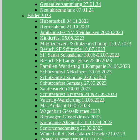
Generalversammlung 27.01.24
Neujahrsempfang 07.01.24
Bilder 2023
Hubertusball 04.11.2023
Herrenabend 21.10.2023
Jubiläumsfest SV Steinhausen 20.08.2023
Kinderfest 05.08.2023
Mitgliedervers./Schützenrechnung 15.07.2023
Besuch SF Störmede 10.07.2023
SF. Sankt Sebastianer 30.06-03.07.2023
Besuch SF Langeneicke 26.06.2023
Familien-Wandertag II.Kompanie 24.06.2023
Schützenfest Abkränzen 30.05.2023
Schützenfest Sonntag 28.05.2023
Schützenfest Samstag 27.05.2023
Zapfenstreich 26.05.2023
Schützenfest Kränzen 24.&25.05.2023
Vatertag-Wanderung 18.05.2023
Mai-Andacht 16.05.2023
Wagenbau-Gösselkirmes 2023
Bierwagen Gösselkirmes 2023
Kompanie-Abend der II. 01.04.2023
Seniorennachmittag 25.03.2023
Winterball St. Sebastianer Geseke 21.02.23
Winter-/Karnevalsball 11.02.23