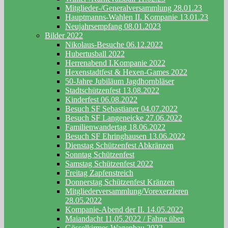
Mitglieder-/Generalversammlung 28.01.23
Hauptmanns-Wahlen II. Kompanie 13.01.23
Neujahrsempfang 08.01.2023
Bilder 2022
Nikolaus-Besuche 06.12.2022
Hubertusball 2022
Herrenabend I.Kompanie 2022
Hexenstadtfest & Hexen-Games 2022
50-Jahre Jubiläum Jagdhornbläser
Stadtschützenfest 13.08.2022
Kinderfest 06.08.2022
Besuch SF Sebastianer 04.07.2022
Besuch SF Langeneicke 27.06.2022
Familienwandertag 18.06.2022
Besuch SF Ehringhausen 13.06.2022
Dienstag Schützenfest Abkränzen
Sonntag Schützenfest
Samstag Schützenfest 2022
Freitag Zapfenstreich
Donnerstag Schützenfest Kränzen
Mitgliederversammlung/Vorexerzieren
28.05.2022
Kompanie-Abend der II. 14.05.2022
Maiandacht 11.05.2022 / Fahne üben
Gösselkirmes Wagenbau 2022