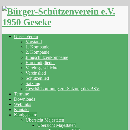
Skip
to
content
Unser Verein
Vorstand
1. Kompanie
2. Kompanie
Jungschützenkompanie
Ehrenmitglieder
Vereinsgeschichte
Vereinslied
Schützenlied
Satzung
Geschäftsordnung zur Satzung des BSV
Termine
Downloads
Weblinks
Kontakt
Königspaare
Übersicht Majestäten
Übersicht Majestäten