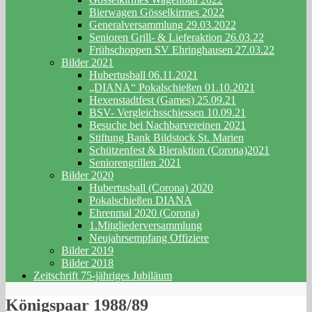
Bierwagen Gösselkirmes 2022
Generalversammlung 29.03.2022
Senioren Grill- & Lieferaktion 26.03.22
Frühschoppen SV Ehringhausen 27.03.22
Bilder 2021
Hubertusball 06.11.2021
„DIANA“ Pokalschießen 01.10.2021
Hexenstadtfest (Games) 25.09.21
BSV- Vergleichsschiessen 10.09.21
Besuche bei Nachbarvereinen 2021
Stiftung Bank Bildstock St. Marien
Schützenfest & Bieraktion (Corona)2021
Seniorengrillen 2021
Bilder 2020
Hubertusball (Corona) 2020
Pokalschießen DIANA
Ehrenmal 2020 (Corona)
1.Mitgliederversammlung
Neujahrsempfang Offiziere
Bilder 2019
Bilder 2018
Zeitschrift 75-jähriges Jubiläum
Königspaar 1988/89