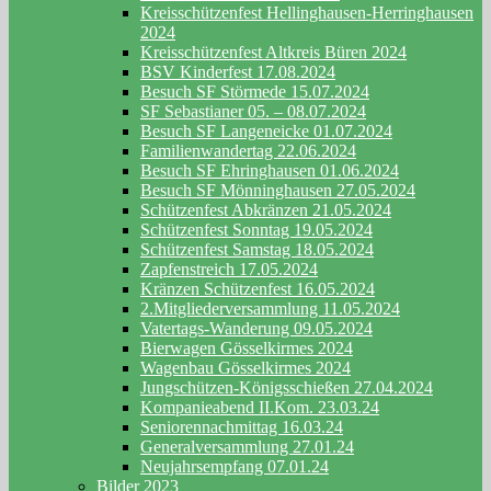
Kreisschützenfest Hellinghausen-Herringhausen
2024
Kreisschützenfest Altkreis Büren 2024
BSV Kinderfest 17.08.2024
Besuch SF Störmede 15.07.2024
SF Sebastianer 05. – 08.07.2024
Besuch SF Langeneicke 01.07.2024
Familienwandertag 22.06.2024
Besuch SF Ehringhausen 01.06.2024
Besuch SF Mönninghausen 27.05.2024
Schützenfest Abkränzen 21.05.2024
Schützenfest Sonntag 19.05.2024
Schützenfest Samstag 18.05.2024
Zapfenstreich 17.05.2024
Kränzen Schützenfest 16.05.2024
2.Mitgliederversammlung 11.05.2024
Vatertags-Wanderung 09.05.2024
Bierwagen Gösselkirmes 2024
Wagenbau Gösselkirmes 2024
Jungschützen-Königsschießen 27.04.2024
Kompanieabend II.Kom. 23.03.24
Seniorennachmittag 16.03.24
Generalversammlung 27.01.24
Neujahrsempfang 07.01.24
Bilder 2023