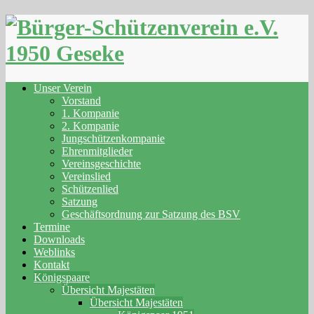
Skip
to
content
Unser Verein
Vorstand
1. Kompanie
2. Kompanie
Jungschützenkompanie
Ehrenmitglieder
Vereinsgeschichte
Vereinslied
Schützenlied
Satzung
Geschäftsordnung zur Satzung des BSV
Termine
Downloads
Weblinks
Kontakt
Königspaare
Übersicht Majestäten
Übersicht Majestäten