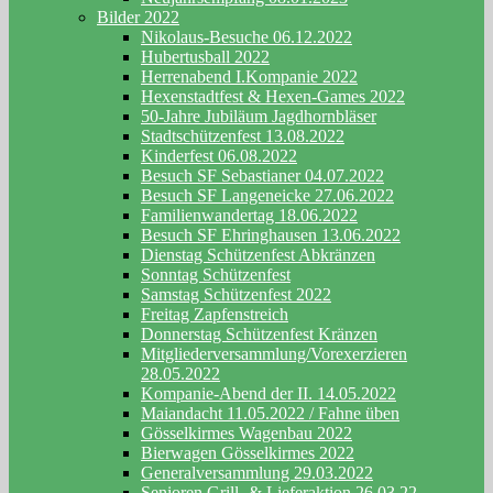
Bilder 2022
Nikolaus-Besuche 06.12.2022
Hubertusball 2022
Herrenabend I.Kompanie 2022
Hexenstadtfest & Hexen-Games 2022
50-Jahre Jubiläum Jagdhornbläser
Stadtschützenfest 13.08.2022
Kinderfest 06.08.2022
Besuch SF Sebastianer 04.07.2022
Besuch SF Langeneicke 27.06.2022
Familienwandertag 18.06.2022
Besuch SF Ehringhausen 13.06.2022
Dienstag Schützenfest Abkränzen
Sonntag Schützenfest
Samstag Schützenfest 2022
Freitag Zapfenstreich
Donnerstag Schützenfest Kränzen
Mitgliederversammlung/Vorexerzieren
28.05.2022
Kompanie-Abend der II. 14.05.2022
Maiandacht 11.05.2022 / Fahne üben
Gösselkirmes Wagenbau 2022
Bierwagen Gösselkirmes 2022
Generalversammlung 29.03.2022
Senioren Grill- & Lieferaktion 26.03.22