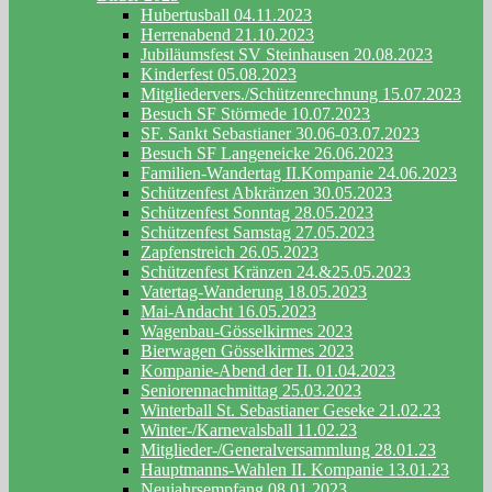
Hubertusball 04.11.2023
Herrenabend 21.10.2023
Jubiläumsfest SV Steinhausen 20.08.2023
Kinderfest 05.08.2023
Mitgliedervers./Schützenrechnung 15.07.2023
Besuch SF Störmede 10.07.2023
SF. Sankt Sebastianer 30.06-03.07.2023
Besuch SF Langeneicke 26.06.2023
Familien-Wandertag II.Kompanie 24.06.2023
Schützenfest Abkränzen 30.05.2023
Schützenfest Sonntag 28.05.2023
Schützenfest Samstag 27.05.2023
Zapfenstreich 26.05.2023
Schützenfest Kränzen 24.&25.05.2023
Vatertag-Wanderung 18.05.2023
Mai-Andacht 16.05.2023
Wagenbau-Gösselkirmes 2023
Bierwagen Gösselkirmes 2023
Kompanie-Abend der II. 01.04.2023
Seniorennachmittag 25.03.2023
Winterball St. Sebastianer Geseke 21.02.23
Winter-/Karnevalsball 11.02.23
Mitglieder-/Generalversammlung 28.01.23
Hauptmanns-Wahlen II. Kompanie 13.01.23
Neujahrsempfang 08.01.2023