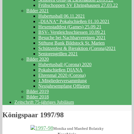
Frühschoppen SV Ehringhausen 27.03.22
Bilder 2021
Hubertusball 06.11.2021
„DIANA“ Pokalschießen 01.10.2021
Hexenstadtfest (Games) 25.09.21
BSV- Vergleichsschiessen 10.09.21
Besuche bei Nachbarvereinen 2021
Stiftung Bank Bildstock St. Marien
Schützenfest & Bieraktion (Corona)2021
Seniorengrillen 2021
Bilder 2020
Hubertusball (Corona) 2020
Pokalschießen DIANA
Ehrenmal 2020 (Corona)
1.Mitgliederversammlung
Neujahrsempfang Offiziere
Bilder 2019
Bilder 2018
Zeitschrift 75-jähriges Jubiläum
Königspaar 1997/98
Monika
und Manfred Bolatzky