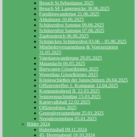
Besuch St.Sebastianus 2025
Besuch SF Langeneicke 30.06.2025
Familienwandertag 21.06.2025
Abkränzen 10.06.2025
Schützenfest Sonntag 09.06.2025
Schützenfest Samstag 07.06.2025
Zapfenstreich 06.06.2025
Schmücken Schützenfest 03.06 – 05.06.2025
Mitgliederversammlung & Vorexerzieren
31.05.2025
Vatertagswanderung 29.05.2025
Maiandacht 06.05.2025
Bierwagen Gösselkirmes 2025
Wagenbau Gösselkirmes 2025
Königsschießen der Jungschützen 26.04.2025
Offizierstreffen 1. Kompanie 12.04.2025
Kompanieabend II. 22.03.2025
Seniorennachmittag 15.03.2025
Karnevallsball 22.02.2025
Offiziersfotos 2025
Generalversammlung 25.01.2025
Neujahrsempfang 05.01.2025
Bilder 2024
Hubertusball 09.11.2024
45. Herrenabend 19.10.2024