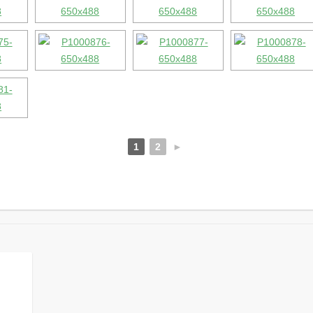
1
2
►