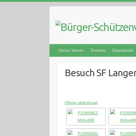
Skip
to
content
Unser Verein
Termine
Downloads
Besuch SF Langen
[Show slideshow]