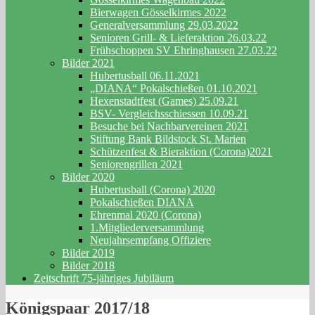
Bierwagen Gösselkirmes 2022
Generalversammlung 29.03.2022
Senioren Grill- & Lieferaktion 26.03.22
Frühschoppen SV Ehringhausen 27.03.22
Bilder 2021
Hubertusball 06.11.2021
„DIANA“ Pokalschießen 01.10.2021
Hexenstadtfest (Games) 25.09.21
BSV- Vergleichsschiessen 10.09.21
Besuche bei Nachbarvereinen 2021
Stiftung Bank Bildstock St. Marien
Schützenfest & Bieraktion (Corona)2021
Seniorengrillen 2021
Bilder 2020
Hubertusball (Corona) 2020
Pokalschießen DIANA
Ehrenmal 2020 (Corona)
1.Mitgliederversammlung
Neujahrsempfang Offiziere
Bilder 2019
Bilder 2018
Zeitschrift 75-jähriges Jubiläum
Königspaar 2017/18