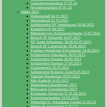
Generalversammlung 27.01.24
Neujahrsempfang 07.01.24
Bilder 2023
Hubertusball 04.11.2023
Herrenabend 21.10.2023
Jubiläumsfest SV Steinhausen 20.08.2023
Kinderfest 05.08.2023
Mitgliedervers./Schützenrechnung 15.07.2023
Besuch SF Störmede 10.07.2023
SF. Sankt Sebastianer 30.06-03.07.2023
Besuch SF Langeneicke 26.06.2023
Familien-Wandertag II.Kompanie 24.06.2023
Schützenfest Abkränzen 30.05.2023
Schützenfest Sonntag 28.05.2023
Schützenfest Samstag 27.05.2023
Zapfenstreich 26.05.2023
Schützenfest Kränzen 24.&25.05.2023
Vatertag-Wanderung 18.05.2023
Mai-Andacht 16.05.2023
Wagenbau-Gösselkirmes 2023
Bierwagen Gösselkirmes 2023
Kompanie-Abend der II. 01.04.2023
Seniorennachmittag 25.03.2023
Winterball St. Sebastianer Geseke 21.02.23
Winter-/Karnevalsball 11.02.23