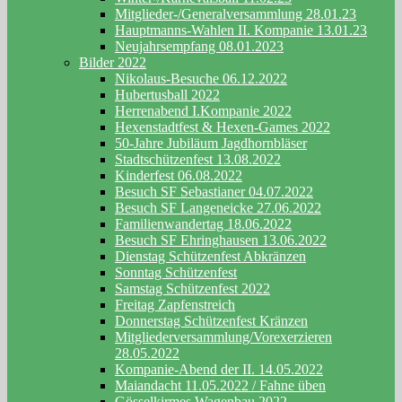
Mitglieder-/Generalversammlung 28.01.23
Hauptmanns-Wahlen II. Kompanie 13.01.23
Neujahrsempfang 08.01.2023
Bilder 2022
Nikolaus-Besuche 06.12.2022
Hubertusball 2022
Herrenabend I.Kompanie 2022
Hexenstadtfest & Hexen-Games 2022
50-Jahre Jubiläum Jagdhornbläser
Stadtschützenfest 13.08.2022
Kinderfest 06.08.2022
Besuch SF Sebastianer 04.07.2022
Besuch SF Langeneicke 27.06.2022
Familienwandertag 18.06.2022
Besuch SF Ehringhausen 13.06.2022
Dienstag Schützenfest Abkränzen
Sonntag Schützenfest
Samstag Schützenfest 2022
Freitag Zapfenstreich
Donnerstag Schützenfest Kränzen
Mitgliederversammlung/Vorexerzieren
28.05.2022
Kompanie-Abend der II. 14.05.2022
Maiandacht 11.05.2022 / Fahne üben
Gösselkirmes Wagenbau 2022