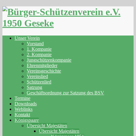
Skip
to
content
Unser Verein
Vorstand
1. Kompanie
2. Kompanie
Jungschützenkompanie
Ehrenmitglieder
Vereinsgeschichte
Vereinslied
Schützenlied
Satzung
Geschäftsordnung zur Satzung des BSV
Termine
Downloads
Weblinks
Kontakt
Königspaare
Übersicht Majestäten
Übersicht Majestäten