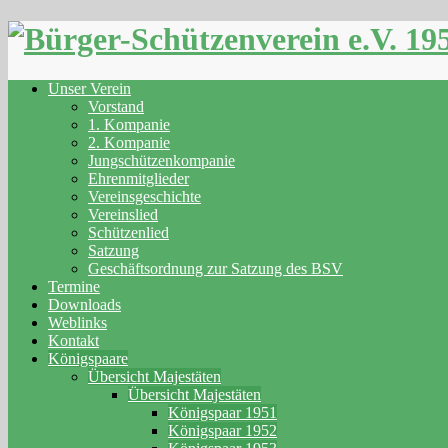
Skip
to
content
Unser Verein
Vorstand
1. Kompanie
2. Kompanie
Jungschützenkompanie
Ehrenmitglieder
Vereinsgeschichte
Vereinslied
Schützenlied
Satzung
Geschäftsordnung zur Satzung des BSV
Termine
Downloads
Weblinks
Kontakt
Königspaare
Übersicht Majestäten
Übersicht Majestäten
Königspaar 1951
Königspaar 1952