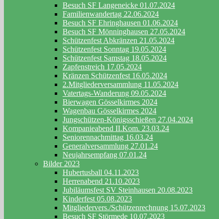
Besuch SF Langeneicke 01.07.2024
Familienwandertag 22.06.2024
Besuch SF Ehringhausen 01.06.2024
Besuch SF Mönninghausen 27.05.2024
Schützenfest Abkränzen 21.05.2024
Schützenfest Sonntag 19.05.2024
Schützenfest Samstag 18.05.2024
Zapfenstreich 17.05.2024
Kränzen Schützenfest 16.05.2024
2.Mitgliederversammlung 11.05.2024
Vatertags-Wanderung 09.05.2024
Bierwagen Gösselkirmes 2024
Wagenbau Gösselkirmes 2024
Jungschützen-Königsschießen 27.04.2024
Kompanieabend II.Kom. 23.03.24
Seniorennachmittag 16.03.24
Generalversammlung 27.01.24
Neujahrsempfang 07.01.24
Bilder 2023
Hubertusball 04.11.2023
Herrenabend 21.10.2023
Jubiläumsfest SV Steinhausen 20.08.2023
Kinderfest 05.08.2023
Mitgliedervers./Schützenrechnung 15.07.2023
Besuch SF Störmede 10.07.2023