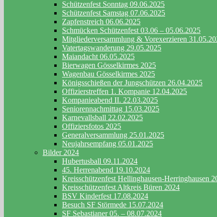
Schützenfest Sonntag 09.06.2025
Schützenfest Samstag 07.06.2025
Zapfenstreich 06.06.2025
Schmücken Schützenfest 03.06 – 05.06.2025
Mitgliederversammlung & Vorexerzieren 31.05.2
Vatertagswanderung 29.05.2025
Maiandacht 06.05.2025
Bierwagen Gösselkirmes 2025
Wagenbau Gösselkirmes 2025
Königsschießen der Jungschützen 26.04.2025
Offizierstreffen 1. Kompanie 12.04.2025
Kompanieabend II. 22.03.2025
Seniorennachmittag 15.03.2025
Karnevallsball 22.02.2025
Offiziersfotos 2025
Generalversammlung 25.01.2025
Neujahrsempfang 05.01.2025
Bilder 2024
Hubertusball 09.11.2024
45. Herrenabend 19.10.2024
Kreisschützenfest Hellinghausen-Herringhausen 2
Kreisschützenfest Altkreis Büren 2024
BSV Kinderfest 17.08.2024
Besuch SF Störmede 15.07.2024
SF Sebastianer 05. – 08.07.2024