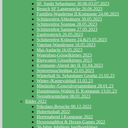
SF. Sankt Sebastianer 30.06-03.07.2023
Besuch SF Langeneicke 26.06.2023
Familien-Wandertag II.Kompanie 24.06.2023
Schützenfest Abkränzen 30.05.2023
Schützenfest Sonntag 28.05.2023
Schützenfest Samstag 27.05.2023
Zapfenstreich 26.05.2023
Schützenfest Kränzen 24.&25.05.2023
Vatertag-Wanderung 18.05.2023
Mai-Andacht 16.05.2023
Wagenbau-Gösselkirmes 2023
Bierwagen Gösselkirmes 2023
Kompanie-Abend der II. 01.04.2023
Seniorennachmittag 25.03.2023
Winterball St. Sebastianer Geseke 21.02.23
Winter-/Karnevalsball 11.02.23
Mitglieder-/Generalversammlung 28.01.23
Hauptmanns-Wahlen II. Kompanie 13.01.23
Neujahrsempfang 08.01.2023
Bilder 2022
Nikolaus-Besuche 06.12.2022
Hubertusball 2022
Herrenabend I.Kompanie 2022
Hexenstadtfest & Hexen-Games 2022
50-Jahre Jubiläum Jagdhornbläser