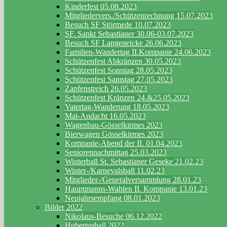
Kinderfest 05.08.2023
Mitgliedervers./Schützenrechnung 15.07.2023
Besuch SF Störmede 10.07.2023
SF. Sankt Sebastianer 30.06-03.07.2023
Besuch SF Langeneicke 26.06.2023
Familien-Wandertag II.Kompanie 24.06.2023
Schützenfest Abkränzen 30.05.2023
Schützenfest Sonntag 28.05.2023
Schützenfest Samstag 27.05.2023
Zapfenstreich 26.05.2023
Schützenfest Kränzen 24.&25.05.2023
Vatertag-Wanderung 18.05.2023
Mai-Andacht 16.05.2023
Wagenbau-Gösselkirmes 2023
Bierwagen Gösselkirmes 2023
Kompanie-Abend der II. 01.04.2023
Seniorennachmittag 25.03.2023
Winterball St. Sebastianer Geseke 21.02.23
Winter-/Karnevalsball 11.02.23
Mitglieder-/Generalversammlung 28.01.23
Hauptmanns-Wahlen II. Kompanie 13.01.23
Neujahrsempfang 08.01.2023
Bilder 2022
Nikolaus-Besuche 06.12.2022
Hubertusball 2022