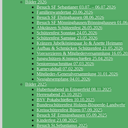
Bilder 2026
Besuch SF Sebastianer 03.07. – 06.07.2026
Familienwandertag 20.06.2026
Besuch SF Ehringhausen 08.06.2026
Besuch SF Mönninghausen/Bönninghausen 01.06
Abkränzen Schützenfest 26.05.2026
Schützenfest Sonntag 24.05.2026
Schützenfest Samstag 23.05.2026
Kränzen Jubelkönigspaar Jo & Anette Heimann
Aufbau & Schmücken Schützenfest 21.05.2026
Vorexerzieren & Mitgliederversammlung 16.05.2
Jungschützen-Königsschießen 25.04.2026
Seniorennachmittag 07.03.2026
Karnevalsball 07.02.2026
Mitglieder-/Generalversammlung 31.01.2026
Neujahrsempfang 04.01.2026
Bilder 2025
Hubertusabend in Eringerfeld 08.11.2025
Herrenabend 25.10.2025
BSV Pokalschießen 10.10.2025
Bundesschützenfest Holzen-Bösperde-Landwehr
Kreisschützenfest Büren 07.09.2025
Besuch SF Ermsinghausen 05.09.2025
Kinderfest 23.08.2025
Besuch St.Sebastianus 2025