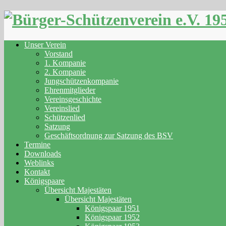
Skip
to
content
Unser Verein
Vorstand
1. Kompanie
2. Kompanie
Jungschützenkompanie
Ehrenmitglieder
Vereinsgeschichte
Vereinslied
Schützenlied
Satzung
Geschäftsordnung zur Satzung des BSV
Termine
Downloads
Weblinks
Kontakt
Königspaare
Übersicht Majestäten
Übersicht Majestäten
Königspaar 1951
Königspaar 1952