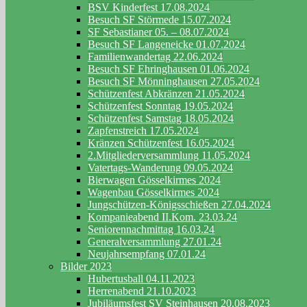
BSV Kinderfest 17.08.2024
Besuch SF Störmede 15.07.2024
SF Sebastianer 05. – 08.07.2024
Besuch SF Langeneicke 01.07.2024
Familienwandertag 22.06.2024
Besuch SF Ehringhausen 01.06.2024
Besuch SF Mönninghausen 27.05.2024
Schützenfest Abkränzen 21.05.2024
Schützenfest Sonntag 19.05.2024
Schützenfest Samstag 18.05.2024
Zapfenstreich 17.05.2024
Kränzen Schützenfest 16.05.2024
2.Mitgliederversammlung 11.05.2024
Vatertags-Wanderung 09.05.2024
Bierwagen Gösselkirmes 2024
Wagenbau Gösselkirmes 2024
Jungschützen-Königsschießen 27.04.2024
Kompanieabend II.Kom. 23.03.24
Seniorennachmittag 16.03.24
Generalversammlung 27.01.24
Neujahrsempfang 07.01.24
Bilder 2023
Hubertusball 04.11.2023
Herrenabend 21.10.2023
Jubiläumsfest SV Steinhausen 20.08.2023