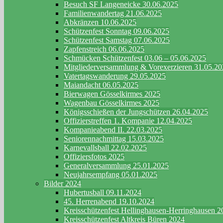
Besuch SF Langeneicke 30.06.2025
Familienwandertag 21.06.2025
Abkränzen 10.06.2025
Schützenfest Sonntag 09.06.2025
Schützenfest Samstag 07.06.2025
Zapfenstreich 06.06.2025
Schmücken Schützenfest 03.06 – 05.06.2025
Mitgliederversammlung & Vorexerzieren 31.05.2
Vatertagswanderung 29.05.2025
Maiandacht 06.05.2025
Bierwagen Gösselkirmes 2025
Wagenbau Gösselkirmes 2025
Königsschießen der Jungschützen 26.04.2025
Offizierstreffen 1. Kompanie 12.04.2025
Kompanieabend II. 22.03.2025
Seniorennachmittag 15.03.2025
Karnevallsball 22.02.2025
Offiziersfotos 2025
Generalversammlung 25.01.2025
Neujahrsempfang 05.01.2025
Bilder 2024
Hubertusball 09.11.2024
45. Herrenabend 19.10.2024
Kreisschützenfest Hellinghausen-Herringhausen 2
Kreisschützenfest Altkreis Büren 2024