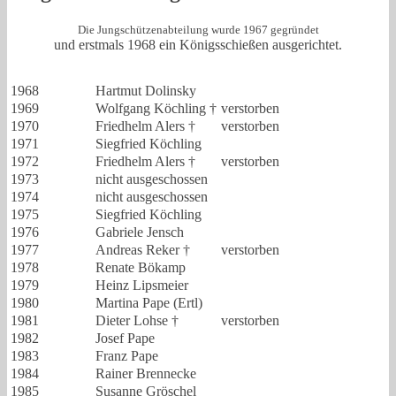
Die Jungschützenabteilung wurde 1967 gegründet
und erstmals 1968 ein Königsschießen ausgerichtet.
1968
Hartmut Dolinsky
1969
Wolfgang Köchling †
verstorben
1970
Friedhelm Alers †
verstorben
1971
Siegfried Köchling
1972
Friedhelm Alers †
verstorben
1973
nicht ausgeschossen
1974
nicht ausgeschossen
1975
Siegfried Köchling
1976
Gabriele Jensch
1977
Andreas Reker †
verstorben
1978
Renate Bökamp
1979
Heinz Lipsmeier
1980
Martina Pape (Ertl)
1981
Dieter Lohse †
verstorben
1982
Josef Pape
1983
Franz Pape
1984
Rainer Brennecke
1985
Susanne Gröschel