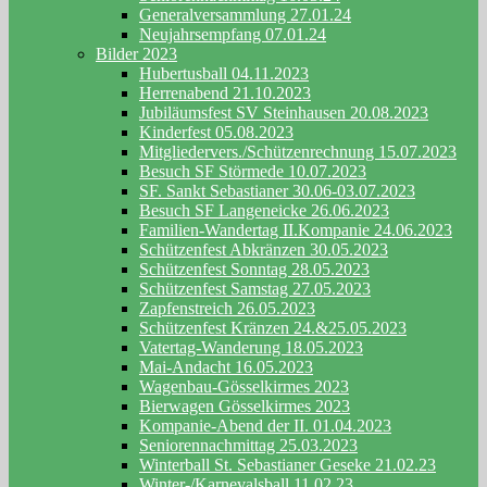
Generalversammlung 27.01.24
Neujahrsempfang 07.01.24
Bilder 2023
Hubertusball 04.11.2023
Herrenabend 21.10.2023
Jubiläumsfest SV Steinhausen 20.08.2023
Kinderfest 05.08.2023
Mitgliedervers./Schützenrechnung 15.07.2023
Besuch SF Störmede 10.07.2023
SF. Sankt Sebastianer 30.06-03.07.2023
Besuch SF Langeneicke 26.06.2023
Familien-Wandertag II.Kompanie 24.06.2023
Schützenfest Abkränzen 30.05.2023
Schützenfest Sonntag 28.05.2023
Schützenfest Samstag 27.05.2023
Zapfenstreich 26.05.2023
Schützenfest Kränzen 24.&25.05.2023
Vatertag-Wanderung 18.05.2023
Mai-Andacht 16.05.2023
Wagenbau-Gösselkirmes 2023
Bierwagen Gösselkirmes 2023
Kompanie-Abend der II. 01.04.2023
Seniorennachmittag 25.03.2023
Winterball St. Sebastianer Geseke 21.02.23
Winter-/Karnevalsball 11.02.23