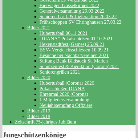
Bierwagen Gösselkirmes 2022
Generalversammlung 29.03.2022
Senioren Grill- & Lieferaktion 26.03.22
Frühschoppen SV Ehringhausen 27.03.22
Bilder 2021
Hubertusball 06.11.2021
„DIANA“ Pokalschießen 01.10.2021
Hexenstadtfest (Games) 25.09.21
BSV- Vergleichsschiessen 10.09.21
Besuche bei Nachbarvereinen 2021
Stiftung Bank Bildstock St. Marien
Schützenfest & Bieraktion (Corona)2021
Seniorengrillen 2021
Bilder 2020
Hubertusball (Corona) 2020
Pokalschießen DIANA
Ehrenmal 2020 (Corona)
1.Mitgliederversammlung
Neujahrsempfang Offiziere
Bilder 2019
Bilder 2018
Zeitschrift 75-jähriges Jubiläum
Jungschützenkönige