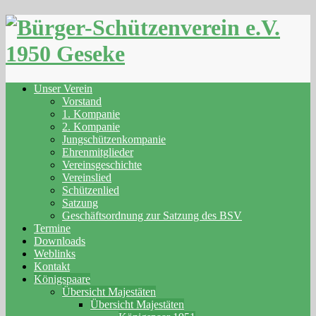
Skip
to
content
Unser Verein
Vorstand
1. Kompanie
2. Kompanie
Jungschützenkompanie
Ehrenmitglieder
Vereinsgeschichte
Vereinslied
Schützenlied
Satzung
Geschäftsordnung zur Satzung des BSV
Termine
Downloads
Weblinks
Kontakt
Königspaare
Übersicht Majestäten
Übersicht Majestäten