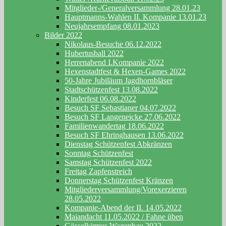
Mitglieder-/Generalversammlung 28.01.23
Hauptmanns-Wahlen II. Kompanie 13.01.23
Neujahrsempfang 08.01.2023
Bilder 2022
Nikolaus-Besuche 06.12.2022
Hubertusball 2022
Herrenabend I.Kompanie 2022
Hexenstadtfest & Hexen-Games 2022
50-Jahre Jubiläum Jagdhornbläser
Stadtschützenfest 13.08.2022
Kinderfest 06.08.2022
Besuch SF Sebastianer 04.07.2022
Besuch SF Langeneicke 27.06.2022
Familienwandertag 18.06.2022
Besuch SF Ehringhausen 13.06.2022
Dienstag Schützenfest Abkränzen
Sonntag Schützenfest
Samstag Schützenfest 2022
Freitag Zapfenstreich
Donnerstag Schützenfest Kränzen
Mitgliederversammlung/Vorexerzieren
28.05.2022
Kompanie-Abend der II. 14.05.2022
Maiandacht 11.05.2022 / Fahne üben
Gösselkirmes Wagenbau 2022