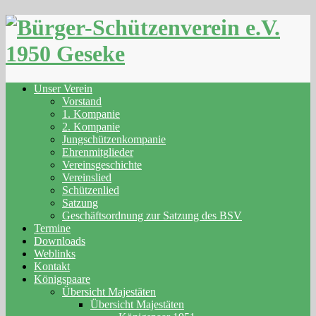
Skip
to
content
Unser Verein
Vorstand
1. Kompanie
2. Kompanie
Jungschützenkompanie
Ehrenmitglieder
Vereinsgeschichte
Vereinslied
Schützenlied
Satzung
Geschäftsordnung zur Satzung des BSV
Termine
Downloads
Weblinks
Kontakt
Königspaare
Übersicht Majestäten
Übersicht Majestäten