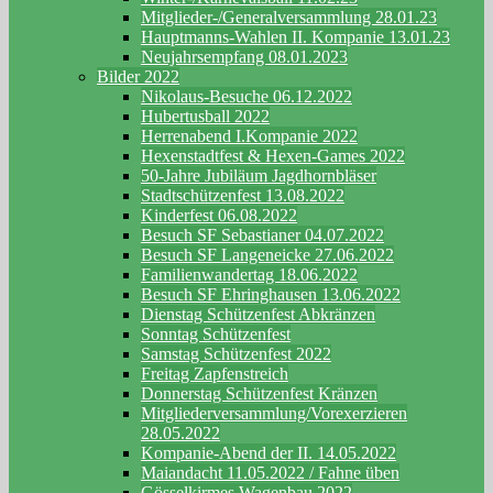
Mitglieder-/Generalversammlung 28.01.23
Hauptmanns-Wahlen II. Kompanie 13.01.23
Neujahrsempfang 08.01.2023
Bilder 2022
Nikolaus-Besuche 06.12.2022
Hubertusball 2022
Herrenabend I.Kompanie 2022
Hexenstadtfest & Hexen-Games 2022
50-Jahre Jubiläum Jagdhornbläser
Stadtschützenfest 13.08.2022
Kinderfest 06.08.2022
Besuch SF Sebastianer 04.07.2022
Besuch SF Langeneicke 27.06.2022
Familienwandertag 18.06.2022
Besuch SF Ehringhausen 13.06.2022
Dienstag Schützenfest Abkränzen
Sonntag Schützenfest
Samstag Schützenfest 2022
Freitag Zapfenstreich
Donnerstag Schützenfest Kränzen
Mitgliederversammlung/Vorexerzieren
28.05.2022
Kompanie-Abend der II. 14.05.2022
Maiandacht 11.05.2022 / Fahne üben
Gösselkirmes Wagenbau 2022