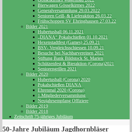
Bierwagen Gösselkirmes 2022
Generalversammlung 29.03.2022
Senioren Grill- & Lieferaktion 26.03.22
Frühschoppen SV Ehringhausen 27.03.22
Bilder 2021
Hubertusball 06.11.2021
„DIANA“ Pokalschießen 01.10.2021
Hexenstadtfest (Games) 25.09.21
BSV- Vergleichsschiessen 10.09.21
Besuche bei Nachbarvereinen 2021
Stiftung Bank Bildstock St. Marien
Schützenfest & Bieraktion (Corona)2021
Seniorengrillen 2021
Bilder 2020
Hubertusball (Corona) 2020
Pokalschießen DIANA
Ehrenmal 2020 (Corona)
1.Mitgliederversammlung
Neujahrsempfang Offiziere
Bilder 2019
Bilder 2018
Zeitschrift 75-jähriges Jubiläum
50-Jahre Jubiläum Jagdhornbläser