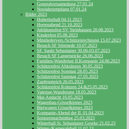
Generalversammlung 27.01.24
Neujahrsempfang 07.01.24
Bilder 2023
Hubertusball 04.11.2023
Herrenabend 21.10.2023
Jubiläumsfest SV Steinhausen 20.08.2023
Kinderfest 05.08.2023
Mitgliedervers./Schützenrechnung 15.07.2023
Besuch SF Störmede 10.07.2023
SF. Sankt Sebastianer 30.06-03.07.2023
Besuch SF Langeneicke 26.06.2023
Familien-Wandertag II.Kompanie 24.06.2023
Schützenfest Abkränzen 30.05.2023
Schützenfest Sonntag 28.05.2023
Schützenfest Samstag 27.05.2023
Zapfenstreich 26.05.2023
Schützenfest Kränzen 24.&25.05.2023
Vatertag-Wanderung 18.05.2023
Mai-Andacht 16.05.2023
Wagenbau-Gösselkirmes 2023
Bierwagen Gösselkirmes 2023
Kompanie-Abend der II. 01.04.2023
Seniorennachmittag 25.03.2023
Winterball St. Sebastianer Geseke 21.02.23
Winter-/Karnevalsball 11.02.23