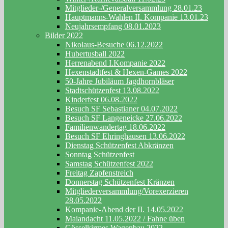
Mitglieder-/Generalversammlung 28.01.23
Hauptmanns-Wahlen II. Kompanie 13.01.23
Neujahrsempfang 08.01.2023
Bilder 2022
Nikolaus-Besuche 06.12.2022
Hubertusball 2022
Herrenabend I.Kompanie 2022
Hexenstadtfest & Hexen-Games 2022
50-Jahre Jubiläum Jagdhornbläser
Stadtschützenfest 13.08.2022
Kinderfest 06.08.2022
Besuch SF Sebastianer 04.07.2022
Besuch SF Langeneicke 27.06.2022
Familienwandertag 18.06.2022
Besuch SF Ehringhausen 13.06.2022
Dienstag Schützenfest Abkränzen
Sonntag Schützenfest
Samstag Schützenfest 2022
Freitag Zapfenstreich
Donnerstag Schützenfest Kränzen
Mitgliederversammlung/Vorexerzieren
28.05.2022
Kompanie-Abend der II. 14.05.2022
Maiandacht 11.05.2022 / Fahne üben
Gösselkirmes Wagenbau 2022