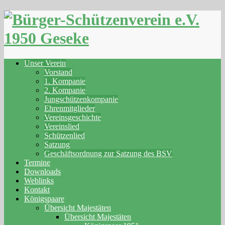
Skip
to
content
Unser Verein
Vorstand
1. Kompanie
2. Kompanie
Jungschützenkompanie
Ehrenmitglieder
Vereinsgeschichte
Vereinslied
Schützenlied
Satzung
Geschäftsordnung zur Satzung des BSV
Termine
Downloads
Weblinks
Kontakt
Königspaare
Übersicht Majestäten
Übersicht Majestäten