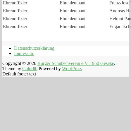
Ehrenoffizier
Ehrenleutnant
Franz-Jose
Ehrenoffizier
Ehrenleutnant
Andreas H
Ehrenoffizier
Ehrenleutnant
Helmut Pau
Ehrenoffizier
Ehrenleutnant
Edgar Tsch
Datenschutzerklärung
Impressum
Copyright © 2026
Bürger-Schützenverein e.V. 1950 Geseke
.
Theme by
Colorlib
Powered by
WordPress
Default footer text