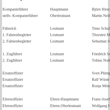
Kompanieführer
Hauptmann
Björn Hirs
stellv. Kompanieführer
Oberleutnant
Martin Nel
Fähnrich
Leutnant
Timo Schul
1. Fahnenbegleiter
Leutnant
Thorsten M
2. Fahnenbegleiter
Leutnant
Sebastian S
1. Zugführer
Leutnant
Friedrich S
2. Zugführer
Leutnant
Tobias Nol
Ersatzoffizier
Sven Plüm
Ersatzoffizier
Ralf Wüste
Ersatzoffizier
Ronja Mön
Ehrenoffizier
Ehren-Hauptmann
Franz-Jose
Ehrenoffizier
Ehren-Oberleutnant
Wolfgang 