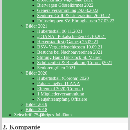
Bierwagen Gösselkirmes 2022
Generalversammlung 29.03.2022
Senioren Grill- & Lieferaktion 26.03.22
Frühschoppen SV Ehringhausen 27.03.22
Bilder 2021
Hubertusball 06.11.2021
„DIANA“ Pokalschießen 01.10.2021
Hexenstadtfest (Games) 25.09.21
BSV- Vergleichsschiessen 10.09.21
Besuche bei Nachbarvereinen 2021
Stiftung Bank Bildstock St. Marien
Schützenfest & Bieraktion (Corona)2021
Seniorengrillen 2021
Bilder 2020
Hubertusball (Corona) 2020
Pokalschießen DIANA
Ehrenmal 2020 (Corona)
1.Mitgliederversammlung
Neujahrsempfang Offiziere
Bilder 2019
Bilder 2018
Zeitschrift 75-jähriges Jubiläum
2. Kompanie