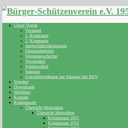
Skip
to
content
Unser Verein
Vorstand
1. Kompanie
2. Kompanie
Jungschützenkompanie
Ehrenmitglieder
Vereinsgeschichte
Vereinslied
Schützenlied
Satzung
Geschäftsordnung zur Satzung des BSV
Termine
Downloads
Weblinks
Kontakt
Königspaare
Übersicht Majestäten
Übersicht Majestäten
Königspaar 1951
Königspaar 1952