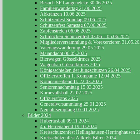
Besuch SF Langeneicke 30.06.2025
Familienwandertag 21.06.2025
Abkränzen 10.06.2025
Schützenfest Sonntag 09.06.2025
Schützenfest Samstag 07.06.2025
Zapfenstreich 06.06.2025
Schmücken Schützenfest 03.06 – 05.06.2025
Mitgliederversammlung & Vorexerzieren 31.05.2
Vatertagswanderung 29.05.2025
Maiandacht 06.05.2025
Bierwagen Gösselkirmes 2025
Wagenbau Gösselkirmes 2025
Königsschießen der Jungschützen 26.04.2025
Offizierstreffen 1. Kompanie 12.04.2025
Kompanieabend II. 22.03.2025
Seniorennachmittag 15.03.2025
Karnevallsball 22.02.2025
Offiziersfotos 2025
Generalversammlung 25.01.2025
Neujahrsempfang 05.01.2025
Bilder 2024
Hubertusball 09.11.2024
45. Herrenabend 19.10.2024
Kreisschützenfest Hellinghausen-Herringhausen 2
Kreisschützenfest Altkreis Büren 2024