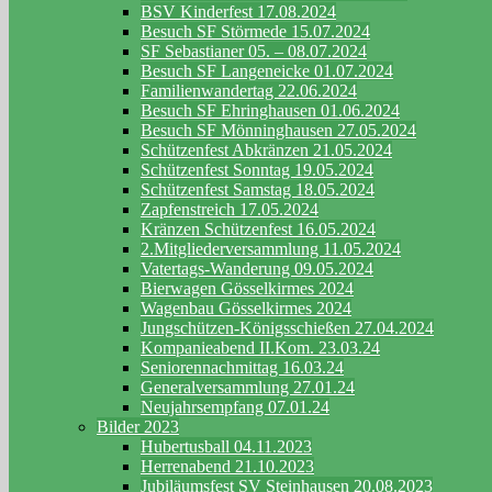
BSV Kinderfest 17.08.2024
Besuch SF Störmede 15.07.2024
SF Sebastianer 05. – 08.07.2024
Besuch SF Langeneicke 01.07.2024
Familienwandertag 22.06.2024
Besuch SF Ehringhausen 01.06.2024
Besuch SF Mönninghausen 27.05.2024
Schützenfest Abkränzen 21.05.2024
Schützenfest Sonntag 19.05.2024
Schützenfest Samstag 18.05.2024
Zapfenstreich 17.05.2024
Kränzen Schützenfest 16.05.2024
2.Mitgliederversammlung 11.05.2024
Vatertags-Wanderung 09.05.2024
Bierwagen Gösselkirmes 2024
Wagenbau Gösselkirmes 2024
Jungschützen-Königsschießen 27.04.2024
Kompanieabend II.Kom. 23.03.24
Seniorennachmittag 16.03.24
Generalversammlung 27.01.24
Neujahrsempfang 07.01.24
Bilder 2023
Hubertusball 04.11.2023
Herrenabend 21.10.2023
Jubiläumsfest SV Steinhausen 20.08.2023