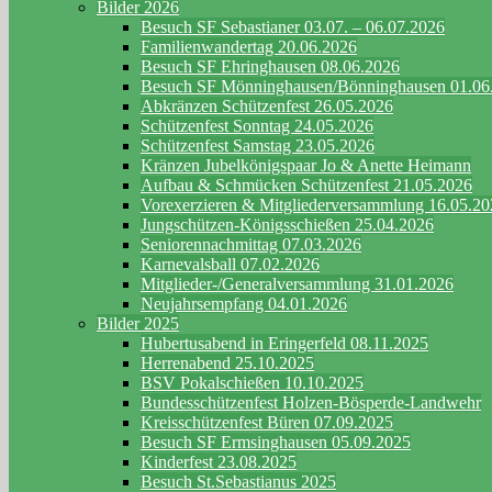
Bilder 2026
Besuch SF Sebastianer 03.07. – 06.07.2026
Familienwandertag 20.06.2026
Besuch SF Ehringhausen 08.06.2026
Besuch SF Mönninghausen/Bönninghausen 01.06
Abkränzen Schützenfest 26.05.2026
Schützenfest Sonntag 24.05.2026
Schützenfest Samstag 23.05.2026
Kränzen Jubelkönigspaar Jo & Anette Heimann
Aufbau & Schmücken Schützenfest 21.05.2026
Vorexerzieren & Mitgliederversammlung 16.05.2
Jungschützen-Königsschießen 25.04.2026
Seniorennachmittag 07.03.2026
Karnevalsball 07.02.2026
Mitglieder-/Generalversammlung 31.01.2026
Neujahrsempfang 04.01.2026
Bilder 2025
Hubertusabend in Eringerfeld 08.11.2025
Herrenabend 25.10.2025
BSV Pokalschießen 10.10.2025
Bundesschützenfest Holzen-Bösperde-Landwehr
Kreisschützenfest Büren 07.09.2025
Besuch SF Ermsinghausen 05.09.2025
Kinderfest 23.08.2025
Besuch St.Sebastianus 2025