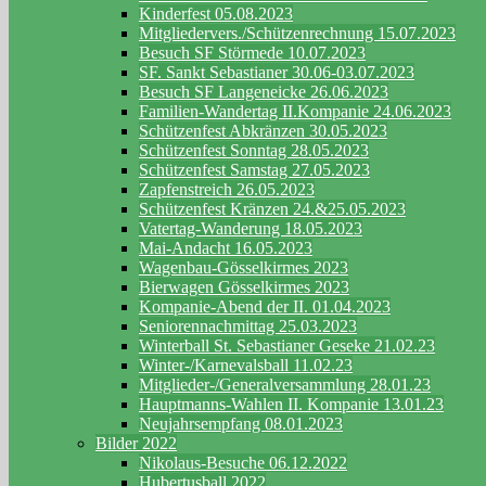
Kinderfest 05.08.2023
Mitgliedervers./Schützenrechnung 15.07.2023
Besuch SF Störmede 10.07.2023
SF. Sankt Sebastianer 30.06-03.07.2023
Besuch SF Langeneicke 26.06.2023
Familien-Wandertag II.Kompanie 24.06.2023
Schützenfest Abkränzen 30.05.2023
Schützenfest Sonntag 28.05.2023
Schützenfest Samstag 27.05.2023
Zapfenstreich 26.05.2023
Schützenfest Kränzen 24.&25.05.2023
Vatertag-Wanderung 18.05.2023
Mai-Andacht 16.05.2023
Wagenbau-Gösselkirmes 2023
Bierwagen Gösselkirmes 2023
Kompanie-Abend der II. 01.04.2023
Seniorennachmittag 25.03.2023
Winterball St. Sebastianer Geseke 21.02.23
Winter-/Karnevalsball 11.02.23
Mitglieder-/Generalversammlung 28.01.23
Hauptmanns-Wahlen II. Kompanie 13.01.23
Neujahrsempfang 08.01.2023
Bilder 2022
Nikolaus-Besuche 06.12.2022
Hubertusball 2022