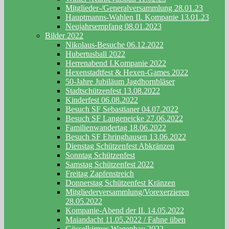
Mitglieder-/Generalversammlung 28.01.23
Hauptmanns-Wahlen II. Kompanie 13.01.23
Neujahrsempfang 08.01.2023
Bilder 2022
Nikolaus-Besuche 06.12.2022
Hubertusball 2022
Herrenabend I.Kompanie 2022
Hexenstadtfest & Hexen-Games 2022
50-Jahre Jubiläum Jagdhornbläser
Stadtschützenfest 13.08.2022
Kinderfest 06.08.2022
Besuch SF Sebastianer 04.07.2022
Besuch SF Langeneicke 27.06.2022
Familienwandertag 18.06.2022
Besuch SF Ehringhausen 13.06.2022
Dienstag Schützenfest Abkränzen
Sonntag Schützenfest
Samstag Schützenfest 2022
Freitag Zapfenstreich
Donnerstag Schützenfest Kränzen
Mitgliederversammlung/Vorexerzieren
28.05.2022
Kompanie-Abend der II. 14.05.2022
Maiandacht 11.05.2022 / Fahne üben
Gösselkirmes Wagenbau 2022