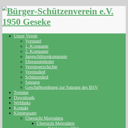
Skip
to
content
Unser Verein
Vorstand
1. Kompanie
2. Kompanie
Jungschützenkompanie
Ehrenmitglieder
Vereinsgeschichte
Vereinslied
Schützenlied
Satzung
Geschäftsordnung zur Satzung des BSV
Termine
Downloads
Weblinks
Kontakt
Königspaare
Übersicht Majestäten
Übersicht Majestäten