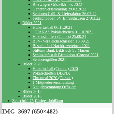
Bierwagen Gösselkirmes 2022
Generalversammlung 29.03.2022
Senioren Grill- & Lieferaktion 26.03.22
Frühschoppen SV Ehringhausen 27.03.22
Bilder 2021
Hubertusball 06.11.2021
„DIANA“ Pokalschießen 01.10.2021
Hexenstadtfest (Games) 25.09.21
BSV- Vergleichsschiessen 10.09.21
Besuche bei Nachbarvereinen 2021
Stiftung Bank Bildstock St. Marien
Schützenfest & Bieraktion (Corona)2021
Seniorengrillen 2021
Bilder 2020
Hubertusball (Corona) 2020
Pokalschießen DIANA
Ehrenmal 2020 (Corona)
1.Mitgliederversammlung
Neujahrsempfang Offiziere
Bilder 2019
Bilder 2018
Zeitschrift 75-jähriges Jubiläum
IMG_3697 (650×482)