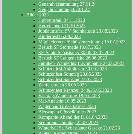
Generalversammlung 27.01.24
Neujahrsempfang 07.01.24
Bilder 2023
Hubertusball 04.11.2023
Herrenabend 21.10.2023
Jubiläumsfest SV Steinhausen 20.08.2023
Kinderfest 05.08.2023
Mitgliedervers./Schützenrechnung 15.07.2023
Besuch SF Störmede 10.07.2023
SF. Sankt Sebastianer 30.06-03.07.2023
Besuch SF Langeneicke 26.06.2023
Familien-Wandertag II.Kompanie 24.06.2023
Schützenfest Abkränzen 30.05.2023
Schützenfest Sonntag 28.05.2023
Schützenfest Samstag 27.05.2023
Zapfenstreich 26.05.2023
Schützenfest Kränzen 24.&25.05.2023
Vatertag-Wanderung 18.05.2023
Mai-Andacht 16.05.2023
Wagenbau-Gösselkirmes 2023
Bierwagen Gösselkirmes 2023
Kompanie-Abend der II. 01.04.2023
Seniorennachmittag 25.03.2023
Winterball St. Sebastianer Geseke 21.02.23
Winter-/Karnevalsball 11.02.23