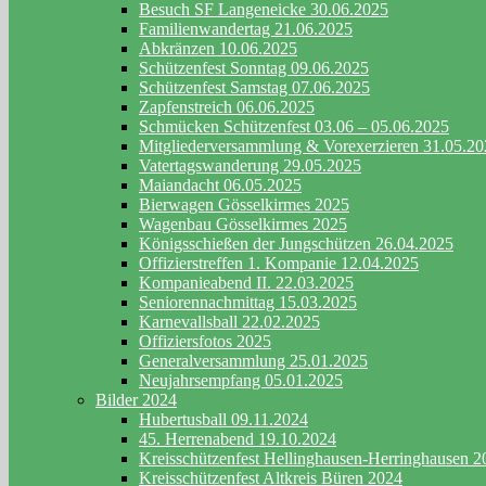
Besuch SF Langeneicke 30.06.2025
Familienwandertag 21.06.2025
Abkränzen 10.06.2025
Schützenfest Sonntag 09.06.2025
Schützenfest Samstag 07.06.2025
Zapfenstreich 06.06.2025
Schmücken Schützenfest 03.06 – 05.06.2025
Mitgliederversammlung & Vorexerzieren 31.05.2
Vatertagswanderung 29.05.2025
Maiandacht 06.05.2025
Bierwagen Gösselkirmes 2025
Wagenbau Gösselkirmes 2025
Königsschießen der Jungschützen 26.04.2025
Offizierstreffen 1. Kompanie 12.04.2025
Kompanieabend II. 22.03.2025
Seniorennachmittag 15.03.2025
Karnevallsball 22.02.2025
Offiziersfotos 2025
Generalversammlung 25.01.2025
Neujahrsempfang 05.01.2025
Bilder 2024
Hubertusball 09.11.2024
45. Herrenabend 19.10.2024
Kreisschützenfest Hellinghausen-Herringhausen 2
Kreisschützenfest Altkreis Büren 2024