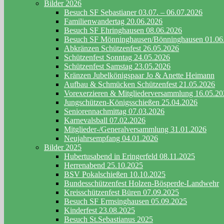
Bilder 2026
Besuch SF Sebastianer 03.07. – 06.07.2026
Familienwandertag 20.06.2026
Besuch SF Ehringhausen 08.06.2026
Besuch SF Mönninghausen/Bönninghausen 01.06
Abkränzen Schützenfest 26.05.2026
Schützenfest Sonntag 24.05.2026
Schützenfest Samstag 23.05.2026
Kränzen Jubelkönigspaar Jo & Anette Heimann
Aufbau & Schmücken Schützenfest 21.05.2026
Vorexerzieren & Mitgliederversammlung 16.05.2
Jungschützen-Königsschießen 25.04.2026
Seniorennachmittag 07.03.2026
Karnevalsball 07.02.2026
Mitglieder-/Generalversammlung 31.01.2026
Neujahrsempfang 04.01.2026
Bilder 2025
Hubertusabend in Eringerfeld 08.11.2025
Herrenabend 25.10.2025
BSV Pokalschießen 10.10.2025
Bundesschützenfest Holzen-Bösperde-Landwehr
Kreisschützenfest Büren 07.09.2025
Besuch SF Ermsinghausen 05.09.2025
Kinderfest 23.08.2025
Besuch St.Sebastianus 2025