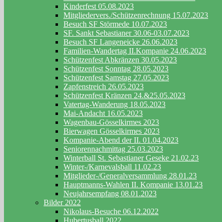
Kinderfest 05.08.2023
Mitgliedervers./Schützenrechnung 15.07.2023
Besuch SF Störmede 10.07.2023
SF. Sankt Sebastianer 30.06-03.07.2023
Besuch SF Langeneicke 26.06.2023
Familien-Wandertag II.Kompanie 24.06.2023
Schützenfest Abkränzen 30.05.2023
Schützenfest Sonntag 28.05.2023
Schützenfest Samstag 27.05.2023
Zapfenstreich 26.05.2023
Schützenfest Kränzen 24.&25.05.2023
Vatertag-Wanderung 18.05.2023
Mai-Andacht 16.05.2023
Wagenbau-Gösselkirmes 2023
Bierwagen Gösselkirmes 2023
Kompanie-Abend der II. 01.04.2023
Seniorennachmittag 25.03.2023
Winterball St. Sebastianer Geseke 21.02.23
Winter-/Karnevalsball 11.02.23
Mitglieder-/Generalversammlung 28.01.23
Hauptmanns-Wahlen II. Kompanie 13.01.23
Neujahrsempfang 08.01.2023
Bilder 2022
Nikolaus-Besuche 06.12.2022
Hubertusball 2022