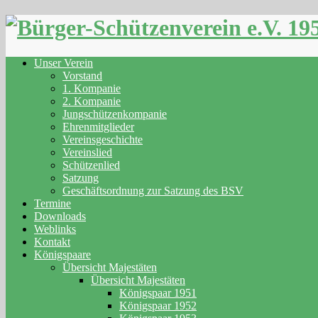
Skip
to
content
Unser Verein
Vorstand
1. Kompanie
2. Kompanie
Jungschützenkompanie
Ehrenmitglieder
Vereinsgeschichte
Vereinslied
Schützenlied
Satzung
Geschäftsordnung zur Satzung des BSV
Termine
Downloads
Weblinks
Kontakt
Königspaare
Übersicht Majestäten
Übersicht Majestäten
Königspaar 1951
Königspaar 1952