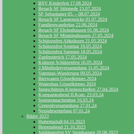
BSV Kinderfest 17.08.2024
Besuch SF Störmede 15.07.2024
SF Sebastianer 05. – 08.07.2024
Besuch SF Langeneicke 01.07.2024
Familienwandertag 22.06.2024
Besuch SF Ehringhausen 01.06.2024
Besuch SF Mönninghausen 27.05.2024
Schützenfest Abkränzen 21.05.2024
Schützenfest Sonntag 19.05.2024
Schützenfest Samstag 18.05.2024
Zapfenstreich 17.05.2024
Kränzen Schützenfest 16.05.2024
2.Mitgliederversammlung 11.05.2024
Vatertags-Wanderung 09.05.2024
Bierwagen Gösselkirmes 2024
Wagenbau Gösselkirmes 2024
Jungschützen-Königsschießen 27.04.2024
Kompanieabend II.Kom. 23.03.24
Seniorennachmittag 16.03.24
Generalversammlung 27.01.24
Neujahrsempfang 07.01.24
Bilder 2023
Hubertusball 04.11.2023
Herrenabend 21.10.2023
Jubiläumsfest SV Steinhausen 20.08.2023