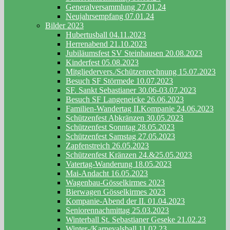
Generalversammlung 27.01.24
Neujahrsempfang 07.01.24
Bilder 2023
Hubertusball 04.11.2023
Herrenabend 21.10.2023
Jubiläumsfest SV Steinhausen 20.08.2023
Kinderfest 05.08.2023
Mitgliedervers./Schützenrechnung 15.07.2023
Besuch SF Störmede 10.07.2023
SF. Sankt Sebastianer 30.06-03.07.2023
Besuch SF Langeneicke 26.06.2023
Familien-Wandertag II.Kompanie 24.06.2023
Schützenfest Abkränzen 30.05.2023
Schützenfest Sonntag 28.05.2023
Schützenfest Samstag 27.05.2023
Zapfenstreich 26.05.2023
Schützenfest Kränzen 24.&25.05.2023
Vatertag-Wanderung 18.05.2023
Mai-Andacht 16.05.2023
Wagenbau-Gösselkirmes 2023
Bierwagen Gösselkirmes 2023
Kompanie-Abend der II. 01.04.2023
Seniorennachmittag 25.03.2023
Winterball St. Sebastianer Geseke 21.02.23
Winter-/Karnevalsball 11.02.23