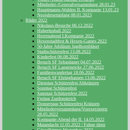
Mitglieder-/Generalversammlung 28.01.23
Hauptmanns-Wahlen II. Kompanie 13.01.23
Neujahrsempfang 08.01.2023
Bilder 2022
Nikolaus-Besuche 06.12.2022
Hubertusball 2022
Herrenabend I.Kompanie 2022
Hexenstadtfest & Hexen-Games 2022
50-Jahre Jubiläum Jagdhornbläser
Stadtschützenfest 13.08.2022
Kinderfest 06.08.2022
Besuch SF Sebastianer 04.07.2022
Besuch SF Langeneicke 27.06.2022
Familienwandertag 18.06.2022
Besuch SF Ehringhausen 13.06.2022
Dienstag Schützenfest Abkränzen
Sonntag Schützenfest
Samstag Schützenfest 2022
Freitag Zapfenstreich
Donnerstag Schützenfest Kränzen
Mitgliederversammlung/Vorexerzieren
28.05.2022
Kompanie-Abend der II. 14.05.2022
Maiandacht 11.05.2022 / Fahne üben
Gösselkirmes Wagenbau 2022