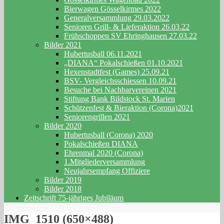
Bierwagen Gösselkirmes 2022
Generalversammlung 29.03.2022
Senioren Grill- & Lieferaktion 26.03.22
Frühschoppen SV Ehringhausen 27.03.22
Bilder 2021
Hubertusball 06.11.2021
„DIANA“ Pokalschießen 01.10.2021
Hexenstadtfest (Games) 25.09.21
BSV- Vergleichsschiessen 10.09.21
Besuche bei Nachbarvereinen 2021
Stiftung Bank Bildstock St. Marien
Schützenfest & Bieraktion (Corona)2021
Seniorengrillen 2021
Bilder 2020
Hubertusball (Corona) 2020
Pokalschießen DIANA
Ehrenmal 2020 (Corona)
1.Mitgliederversammlung
Neujahrsempfang Offiziere
Bilder 2019
Bilder 2018
Zeitschrift 75-jähriges Jubiläum
IMG_1510 (650×488)