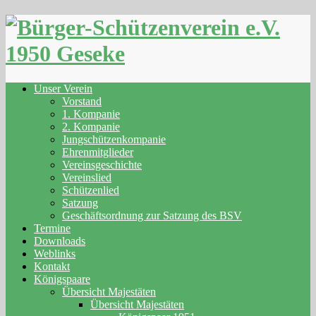
Skip
to
content
Unser Verein
Vorstand
1. Kompanie
2. Kompanie
Jungschützenkompanie
Ehrenmitglieder
Vereinsgeschichte
Vereinslied
Schützenlied
Satzung
Geschäftsordnung zur Satzung des BSV
Termine
Downloads
Weblinks
Kontakt
Königspaare
Übersicht Majestäten
Übersicht Majestäten